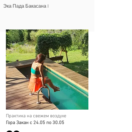
Эка Пада Бакасана I
Шауча
Йога-ретрит
Практика на свежем воздухе
Гора Закан с 24.05 по 30.05