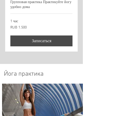
Групповая практика Практикуйте йогу
удобно дома
1 час
1.500
RUB 1.500
Russische
roebel
Записаться
Йога практика