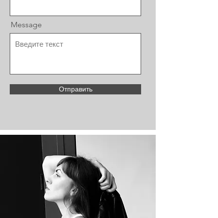
Message
Отправить